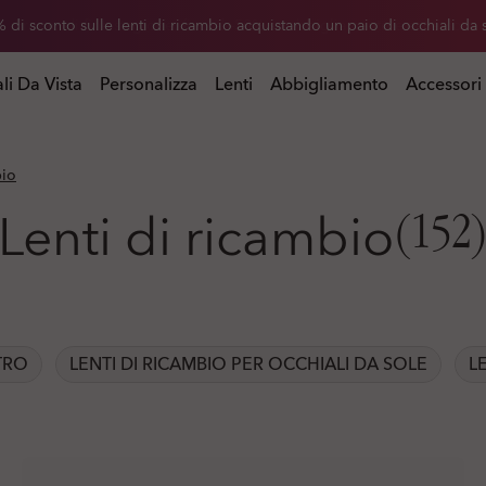
 di sconto sulle lenti di ricambio acquistando un paio di occhiali da 
istando un paio di occhiali da sole
li Da Vista
Personalizza
Lenti
Abbigliamento
Accessori
bio
Lenti di ricambio
(152
TRO
LENTI DI RICAMBIO PER OCCHIALI DA SOLE
L