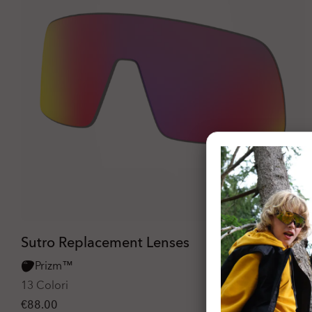
Sutro Replacement Lenses
Prizm™
13 Colori
€88.00