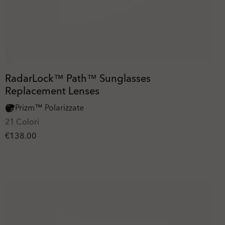
RadarLock™ Path™ Sunglasses
Replacement Lenses
Prizm™ Polarizzate
21 Colori
€138.00