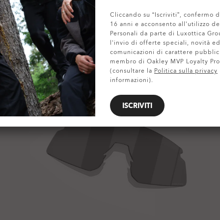
Cliccando su “Iscriviti”, confermo d
16 anni e acconsento all’utilizzo de
Personali da parte di Luxottica Gro
l'invio di offerte speciali, novità ed
comunicazioni di carattere pubblic
membro di Oakley MVP Loyalty Pr
(consultare la
Politica sulla privacy
informazioni).
ISCRIVITI