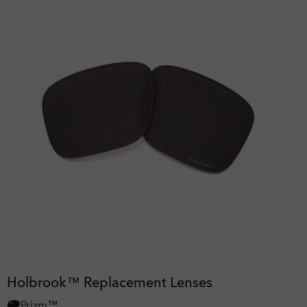
Holbrook™ Replacement Lenses
Prizm™