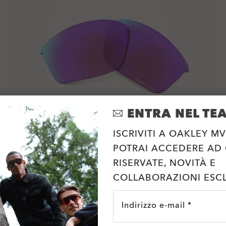
ENTRA NEL TE
ISCRIVITI A OAKLEY MV
POTRAI ACCEDERE AD
RISERVATE, NOVITÀ E
Flak Jacket® Replacement Lenses
COLLABORAZIONI ESCL
Prizm™
Indirizzo e-mail *
9 Colori
€78.00