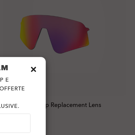
AM
P E
 OFFERTE
Sutro Lite Sweep Replacement Lens
USIVE.
Prizm™
12 Colori
€88.00