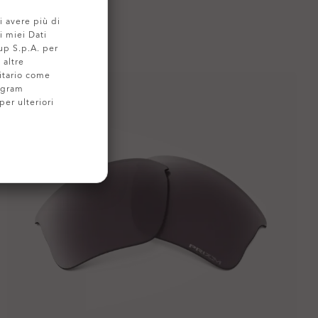
i avere più di
i miei Dati
up S.p.A. per
 altre
itario come
ogram
per ulteriori