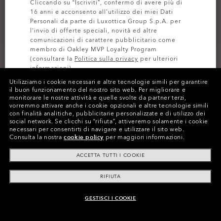
Cliccando su “Iscriviti”, confermo di avere più di
16 anni e acconsento all’utilizzo dei miei Dati
Personali da parte di Luxottica Group S.p.A. per
l'invio di offerte speciali, novità ed altre
comunicazioni di carattere pubblicitario come
membro di Oakley MVP Loyalty Program
(consultare la
Politica sulla privacy
per ulteriori
informazioni).
Utilizziamo i cookie necessari e altre tecnologie simili per garantire
il buon funzionamento del nostro sito web.
Per migliorare e
ISCRIVITI
monitorare le nostre attività e quelle svolte da partner terzi,
Colori (2)
Lente
Prizm Black
,
vorremmo attivare anche i cookie opzionali e altre tecnologie simili
con finalità analitiche, pubblicitarie personalizzate e di utilizzo dei
social network.
Se clicchi su “rifiuta”, attiveremo solamente i cookie
necessari per consentirti di navigare e utilizzare il sito web.
Consulta la nostra
cookie policy
per maggiori informazioni.
Paga nel tempo
ACCETTA TUTTI I COOKIE
RIFIUTA
GESTISCI I COOKIE
AGGIUNGI AL CARRELLO