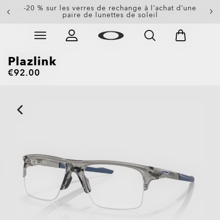
-20 % sur les verres de rechange à l’achat d’une
paire de lunettes de soleil
Skip to
Slide 3 of 3. -20 % sur les verres de rechange à l’achat
main
content
Plazlink
€92.00