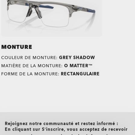
MONTURE
COULEUR DE MONTURE:
GREY SHADOW
MATIÈRE DE LA MONTURE:
O MATTER™
FORME DE LA MONTURE:
RECTANGULAIRE
all brands check
O Authentics 1.50 aminci
TRANSITIONS®
Rejoignez notre communauté et restez informé :
XTRACTIVE® NEW
Un verre solide à utiliser au quotidien pour des corrections
En cliquant sur S’inscrire, vous acceptez de recevoir
faibles (+1,50 à -1,50). Léger, durable et parfait pour un port