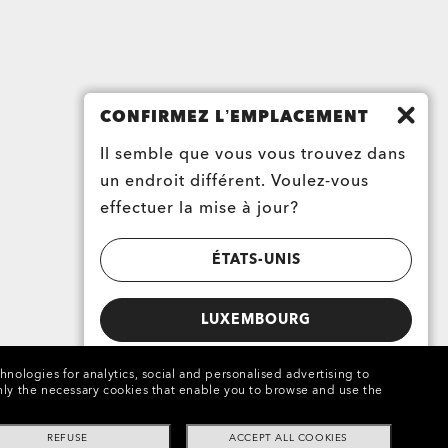
CONFIRMEZ L’EMPLACEMENT
Il semble que vous vous trouvez dans
un endroit différent. Voulez-vous
effectuer la mise à jour?
ÉTATS-UNIS
LUXEMBOURG
chnologies for analytics, social and personalised advertising to
e only the necessary cookies that enable you to browse and use the
REFUSE
ACCEPT ALL COOKIES