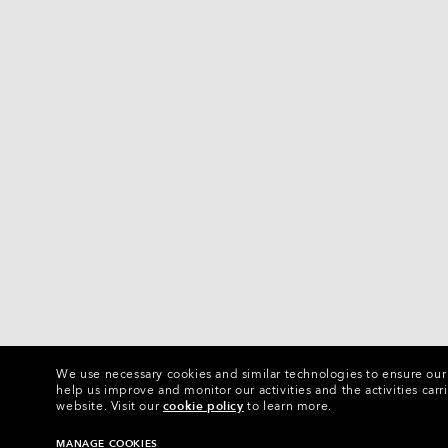
We use necessary cookies and similar technologies to ensure our s
help us improve and monitor our activities and the activities carri
website.
Visit our
cookie policy
to learn more.
MANAGE COOKIES