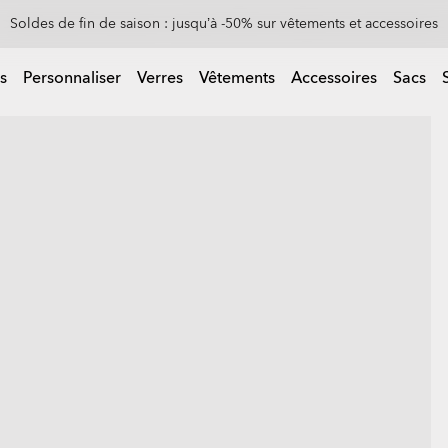
0 % sur les verres de rechange à l’achat d’une paire de lunettes de sol
 d’une paire de lunettes de soleil
s
Personnaliser
Verres
Vêtements
Accessoires
Sacs