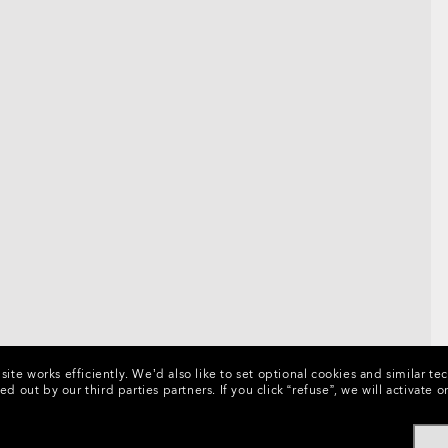
ite works efficiently.
We’d also like to set optional cookies and similar te
ed out by our third parties partners.
If you click “refuse”, we will activat