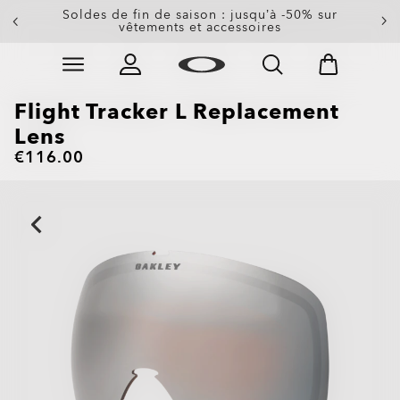
Soldes de fin de saison : jusqu’à -50% sur
vêtements et accessoires
Skip to
Slide 2 of 3. Soldes de fin de saison : jusqu’à -50% su
main
content
Flight Tracker L Replacement
Lens
€116.00