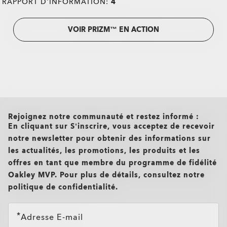
RAPPORT D'INFORMATION:
4
VOIR PRIZM™ EN ACTION
all brands check
Rejoignez notre communauté et restez informé :
En cliquant sur S’inscrire, vous acceptez de recevoir
notre newsletter pour obtenir des informations sur
les actualités, les promotions, les produits et les
offres en tant que membre du programme de fidélité
Oakley MVP. Pour plus de détails, consultez notre
politique de confidentialité.
O Authentics 1.50 aminci
Adresse E-mail
TRANSITIONS®