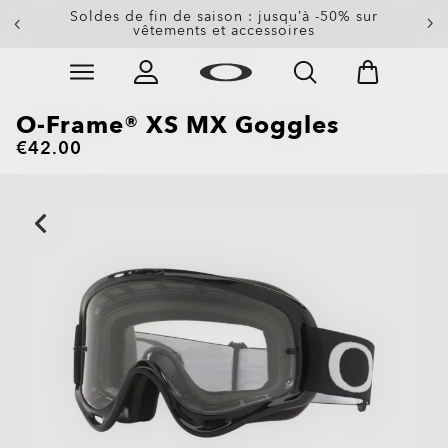
-20 % sur les verres de rechange à l’achat d’une
Soldes de fin de saison : jusqu’à -50% sur
paire de lunettes de soleil
vêtements et accessoires
Skip to
Slide 3 of 3. -20 % sur les verres de rechange à l’achat
main
content
O-Frame® XS MX Goggles
€42.00