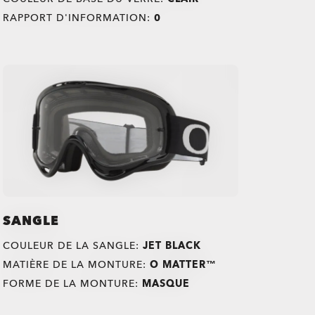
RAPPORT D'INFORMATION:
0
SANGLE
COULEUR DE LA SANGLE:
JET BLACK
O Authentics 1.50 aminci
TRANSITIONS®
MATIÈRE DE LA MONTURE:
O MATTER™
XTRACTIVE® NEW
Un verre solide à utiliser au quotidien pour des corrections
FORME DE LA MONTURE:
MASQUE
faibles (+1,50 à -1,50). Léger, durable et parfait pour un port
GENERATION
occasionnel.