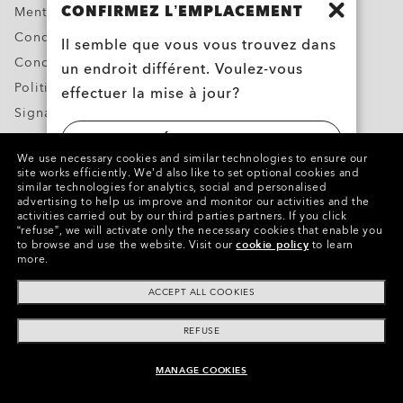
CONFIRMEZ L’EMPLACEMENT
Mentions légales et RLL
Conditions générales de vente
Il semble que vous vous trouvez dans
Conditions d’utilisation
un endroit différent. Voulez-vous
Politique de confidentialité
effectuer la mise à jour?
Signaler une contrefaçon
Propriété intellectuelle
ÉTATS-UNIS
We use necessary cookies and similar technologies to ensure our
Contacts et Informations sur la Sécurité des Produits
site works efficiently.
We’d also like to set optional cookies and
similar technologies for analytics, social and personalised
LUXEMBOURG
advertising to help us improve and monitor our activities and the
activities carried out by our third parties partners.
If you click
Copyright ©2023 Oakley, Inc. Tous droits réservés.
“refuse”, we will activate only the necessary cookies that enable you
WebID:
300 303 955
to browse and use the website.
Visit our
cookie policy
to learn
more.
Autres sites du Groupe
ACCEPT ALL COOKIES
REFUSE
MANAGE COOKIES
AJOUTER AU PANIER