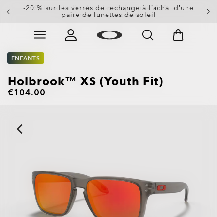
-20 % sur les verres de rechange à l’achat d’une
paire de lunettes de soleil
Skip to
Slide 3 of 3. -20 % sur les verres de rechange à l’achat
main
content
ENFANTS
Holbrook™ XS (Youth Fit)
€104.00