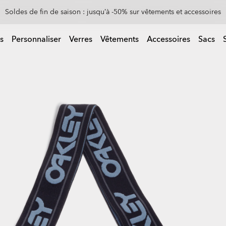
0 % sur les verres de rechange à l’achat d’une paire de lunettes de sol
 d’une paire de lunettes de soleil
s
Personnaliser
Verres
Vêtements
Accessoires
Sacs