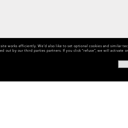
ite works efficiently.
We’d also like to set optional cookies and similar te
ed out by our third parties partners.
If you click “refuse”, we will activat