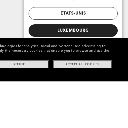
ÉTATS-UNIS
LUXEMBOURG
chnologies for analytics, social and personalised advertising to
e only the necessary cookies that enable you to browse and use the
REFUSE
ACCEPT ALL COOKIES