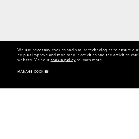
We use necessary cookies and similar technologies to ensure our s
help us improve and monitor our activities and the activities carri
website.
Visit our
cookie policy
to learn more.
MANAGE COOKIES