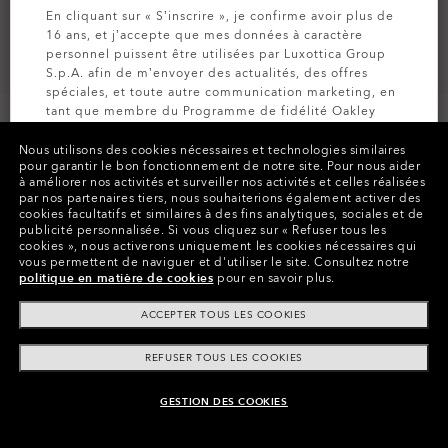
En cliquant sur « S’inscrire », je confirme avoir plus de
16 ans, et j’accepte que mes données à caractère
personnel puissent être utilisées par Luxottica Group
S.p.A. afin de m’envoyer des actualités, des offres
spéciales, et toute autre communication marketing, en
tant que membre du Programme de fidélité Oakley
MVP (pour plus d’informations, consultez la
Politique
de Confidentialité
pour plus d’informations).
Nous utilisons des cookies nécessaires et technologies similaires
pour garantir le bon fonctionnement de notre site.
Pour nous aider
à améliorer nos activités et surveiller nos activités et celles réalisées
par nos partenaires tiers, nous souhaiterions également activer des
Couleurs (5)
Monture
Satin Black
INSCRIVEZ-VOUS
cookies facultatifs et similaires à des fins analytiques, sociales et de
publicité personnalisée.
Si vous cliquez sur « Refuser tous les
cookies », nous activerons uniquement les cookies nécessaires qui
XL (139mm)
-
Cette taille convient à la
Taille:
vous permettent de naviguer et d'utiliser le site.
Consultez notre
plupart des personnes.
politique en matière de cookies
pour en savoir plus.
Ajustement
Standard - Ajustement Universel
ACCEPTER TOUS LES COOKIES
Voir guide des tailles
REFUSER TOUS LES COOKIES
GESTION DES COOKIES
AJOUTER AU PANIER
Payer par tranche