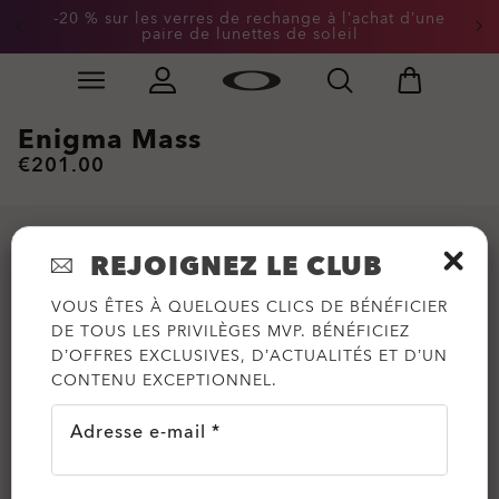
-20 % sur les verres de rechange à l’achat d’une
paire de lunettes de soleil
Skip to
Slide 2 of 2. -20 % sur les verres de rechange à l’achat
main
content
Enigma Mass
€201.00
REJOIGNEZ LE CLUB
VOUS ÊTES À QUELQUES CLICS DE BÉNÉFICIER
DE TOUS LES PRIVILÈGES MVP. BÉNÉFICIEZ
D’OFFRES EXCLUSIVES, D’ACTUALITÉS ET D’UN
CONTENU EXCEPTIONNEL.
Adresse e-mail *