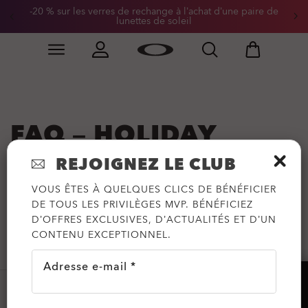
-20 % sur les verres de rechange à l’achat d’une paire de
lunettes de soleil
Skip to
Slide 2 of 2. -20 % sur les verres de rechange à l’achat
main
content
FAQ – HOLIDAY
REJOIGNEZ LE CLUB
SUPPORT
VOUS ÊTES À QUELQUES CLICS DE BÉNÉFICIER
DE TOUS LES PRIVILÈGES MVP. BÉNÉFICIEZ
D’OFFRES EXCLUSIVES, D’ACTUALITÉS ET D’UN
CONTENU EXCEPTIONNEL.
DISPONIBILITÉ DU PRODUIT
Adresse e-mail *
AIDE?
ANNULATION POUR CAUSE DE