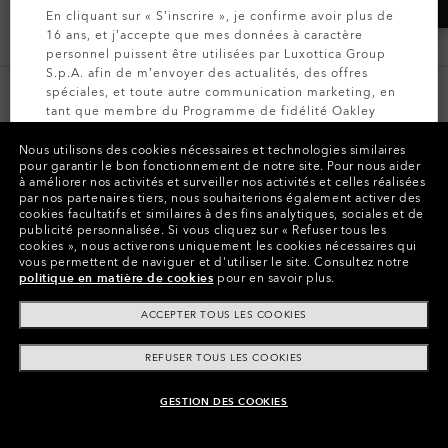
RUPTURE DE STOCK
En cliquant sur « S’inscrire », je confirme avoir plus de
16 ans, et j’accepte que mes données à caractère
personnel puissent être utilisées par Luxottica Group
S.p.A. afin de m’envoyer des actualités, des offres
spéciales, et toute autre communication marketing, en
IMPOSSIBILITÉ DE PASSER UNE
tant que membre du Programme de fidélité Oakley
MVP (pour plus d’informations, consultez la
Politique
COMMANDE
de Confidentialité
pour plus d’informations).
Nous utilisons des cookies nécessaires et technologies similaires
pour garantir le bon fonctionnement de notre site.
Pour nous aider
à améliorer nos activités et surveiller nos activités et celles réalisées
par nos partenaires tiers, nous souhaiterions également activer des
INSCRIVEZ-VOUS
cookies facultatifs et similaires à des fins analytiques, sociales et de
publicité personnalisée.
Si vous cliquez sur « Refuser tous les
CODES PROMOTIONNELS
cookies », nous activerons uniquement les cookies nécessaires qui
vous permettent de naviguer et d'utiliser le site.
Consultez notre
politique en matière de cookies
pour en savoir plus.
ACCEPTER TOUS LES COOKIES
ERREURS DE PRIX
REFUSER TOUS LES COOKIES
GESTION DES COOKIES
POLITIQUE DE LIVRAISON