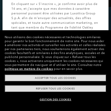
En cliquant sur « S’inscrire », je confirme avoir plus de
16 ans, et j’accepte que mes données à caractère
personnel puissent être utilisées par Luxottica Group
S.p.A. afin de m’envoyer des actualités, des offres
spéciales, et toute autre communication marketing, en
tant que membre du Programme de fidélité Oakley
-20% SUR LES LUNETTES
MVP (pour plus d’informations, consultez la
Politique
PERSONNALISÉES
de Confidentialité
pour plus d’informations).
Nous utilisons des cookies nécessaires et technologies similaires
pour garantir le bon fonctionnement de notre site.
Pour nous aider
à améliorer nos activités et surveiller nos activités et celles réalisées
Économisez sur des modèles personnalisés pendant
par nos partenaires tiers, nous souhaiterions également activer des
INSCRIVEZ-VOUS
cookies facultatifs et similaires à des fins analytiques, sociales et de
une durée limitée.
publicité personnalisée.
Si vous cliquez sur « Refuser tous les
cookies », nous activerons uniquement les cookies nécessaires qui
vous permettent de naviguer et d'utiliser le site.
Consultez notre
politique en matière de cookies
pour en savoir plus.
VOIR CUSTOM
ACCEPTER TOUS LES COOKIES
REFUSER TOUS LES COOKIES
GESTION DES COOKIES