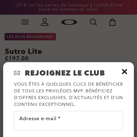
-20 % sur les verres de rechange à l’achat d’une
paire de lunettes de soleil
Skip to
Slide 2 of 2. -20 % sur les verres de rechange à l’achat
main
content
LES PLUS RECHERCHÉS
Sutro Lite
€197.00
REJOIGNEZ LE CLUB
VOUS ÊTES À QUELQUES CLICS DE BÉNÉFICIER
DE TOUS LES PRIVILÈGES MVP. BÉNÉFICIEZ
D’OFFRES EXCLUSIVES, D’ACTUALITÉS ET D’UN
CONTENU EXCEPTIONNEL.
Adresse e-mail *