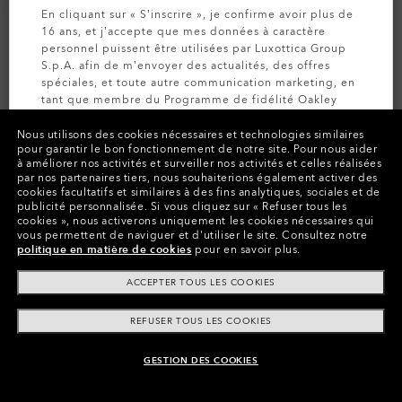
En cliquant sur « S’inscrire », je confirme avoir plus de
16 ans, et j’accepte que mes données à caractère
personnel puissent être utilisées par Luxottica Group
S.p.A. afin de m’envoyer des actualités, des offres
spéciales, et toute autre communication marketing, en
tant que membre du Programme de fidélité Oakley
MVP (pour plus d’informations, consultez la
Politique
de Confidentialité
pour plus d’informations).
Nous utilisons des cookies nécessaires et technologies similaires
pour garantir le bon fonctionnement de notre site.
Pour nous aider
à améliorer nos activités et surveiller nos activités et celles réalisées
par nos partenaires tiers, nous souhaiterions également activer des
INSCRIVEZ-VOUS
PERSONNALISEZ-LES
cookies facultatifs et similaires à des fins analytiques, sociales et de
publicité personnalisée.
Si vous cliquez sur « Refuser tous les
Couleurs (16)
Verres
Prizm Road Jade
,
cookies », nous activerons uniquement les cookies nécessaires qui
vous permettent de naviguer et d'utiliser le site.
Consultez notre
Monture
Matte Black
politique en matière de cookies
pour en savoir plus.
ACCEPTER TOUS LES COOKIES
Taille:
Taille unique
Ajustement
Large - Ajustement Universel
REFUSER TOUS LES COOKIES
Voir guide des tailles
GESTION DES COOKIES
AJOUTER AU PANIER
Personnaliser