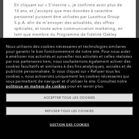
En cliquant sur « S’inscrire », je confirme avoir plus de
16 ans, et j’accepte que mes données à caractère
personnel puissent être utilisées par Luxottica Group
S.p.A. afin de m’envoyer des actualités, des offres
spéciales, et toute autre communication marketing, en
tant que membre du Programme de fidélité Oakley
MVP (pour plus d’informations, consultez la
Politique
de Confidentialité
pour plus d’informations).
Nous utilisons des cookies nécessaires et technologies similaires
PERSONNALISEZ-LES
pour garantir le bon fonctionnement de notre site.
Pour nous aider
à améliorer nos activités et surveiller nos activités et celles réalisées
par nos partenaires tiers, nous souhaiterions également activer des
Couleurs (10)
Verres
Prizm Black Polarized
,
INSCRIVEZ-VOUS
cookies facultatifs et similaires à des fins analytiques, sociales et de
Monture
Matte Black
publicité personnalisée.
Si vous cliquez sur « Refuser tous les
cookies », nous activerons uniquement les cookies nécessaires qui
vous permettent de naviguer et d'utiliser le site.
Consultez notre
Taille:
Taille unique
politique en matière de cookies
pour en savoir plus.
Ajustement
Standard - Ajustement À Pont Haut
ACCEPTER TOUS LES COOKIES
Voir guide des tailles
REFUSER TOUS LES COOKIES
Personnaliser
GESTION DES COOKIES
AJOUTER AU PANIER