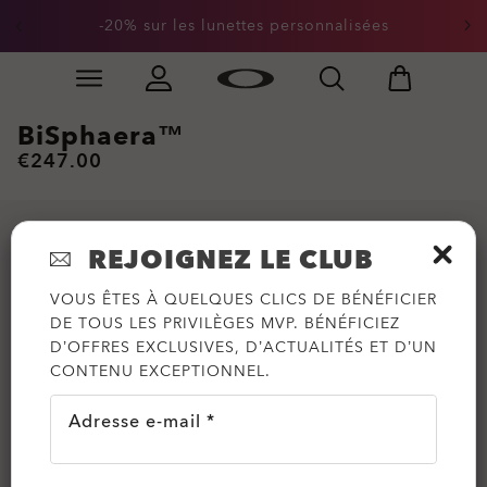
-20% sur les lunettes personnalisées
Skip to
Slide 1 of 2. -20% sur les lunettes personnalisées
main
content
BiSphaera™
€247.00
REJOIGNEZ LE CLUB
VOUS ÊTES À QUELQUES CLICS DE BÉNÉFICIER
DE TOUS LES PRIVILÈGES MVP. BÉNÉFICIEZ
D’OFFRES EXCLUSIVES, D’ACTUALITÉS ET D’UN
CONTENU EXCEPTIONNEL.
Adresse e-mail *