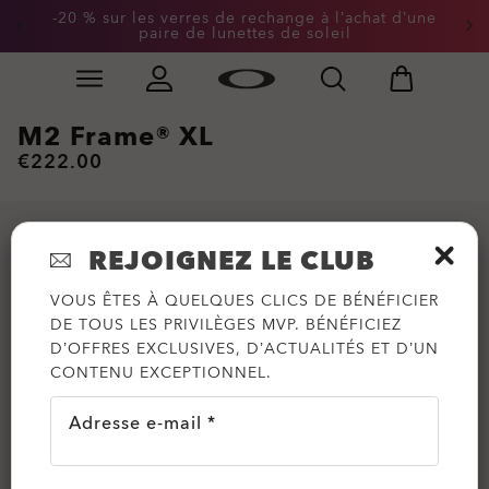
-20 % sur les verres de rechange à l’achat d’une
paire de lunettes de soleil
Skip to
Slide 2 of 2. -20 % sur les verres de rechange à l’achat
main
content
M2 Frame® XL
€222.00
REJOIGNEZ LE CLUB
VOUS ÊTES À QUELQUES CLICS DE BÉNÉFICIER
DE TOUS LES PRIVILÈGES MVP. BÉNÉFICIEZ
D’OFFRES EXCLUSIVES, D’ACTUALITÉS ET D’UN
CONTENU EXCEPTIONNEL.
Adresse e-mail *