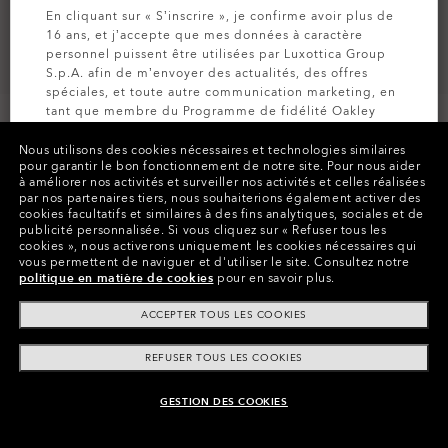
En cliquant sur « S’inscrire », je confirme avoir plus de
16 ans, et j’accepte que mes données à caractère
personnel puissent être utilisées par Luxottica Group
S.p.A. afin de m’envoyer des actualités, des offres
spéciales, et toute autre communication marketing, en
tant que membre du Programme de fidélité Oakley
MVP (pour plus d’informations, consultez la
Politique
de Confidentialité
pour plus d’informations).
Nous utilisons des cookies nécessaires et technologies similaires
pour garantir le bon fonctionnement de notre site.
Pour nous aider
à améliorer nos activités et surveiller nos activités et celles réalisées
par nos partenaires tiers, nous souhaiterions également activer des
Couleurs (5)
Verres
Prizm Black Polarized
,
INSCRIVEZ-VOUS
cookies facultatifs et similaires à des fins analytiques, sociales et de
Monture
Matte Black
publicité personnalisée.
Si vous cliquez sur « Refuser tous les
cookies », nous activerons uniquement les cookies nécessaires qui
vous permettent de naviguer et d'utiliser le site.
Consultez notre
Taille:
Taille unique
politique en matière de cookies
pour en savoir plus.
Ajustement
Standard - Ajustement À Pont Haut
ACCEPTER TOUS LES COOKIES
Voir guide des tailles
REFUSER TOUS LES COOKIES
GESTION DES COOKIES
AJOUTER AU PANIER
Payer par tranche