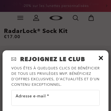
-20 % sur les verres de rechange à l’achat d’une
-20% sur les lunettes personnalisées
paire de lunettes de soleil
Skip to
Slide 1 of 2. -20% sur les lunettes personnalisées
main
content
RadarLock® Sock Kit
€17.00
REJOIGNEZ LE CLUB
VOUS ÊTES À QUELQUES CLICS DE BÉNÉFICIER
DE TOUS LES PRIVILÈGES MVP. BÉNÉFICIEZ
D’OFFRES EXCLUSIVES, D’ACTUALITÉS ET D’UN
CONTENU EXCEPTIONNEL.
Adresse e-mail *