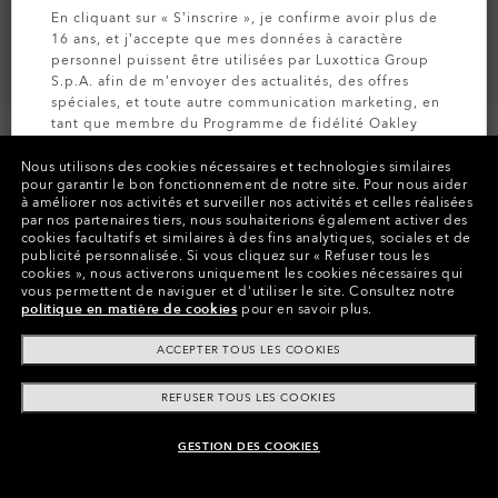
En cliquant sur « S’inscrire », je confirme avoir plus de
16 ans, et j’accepte que mes données à caractère
personnel puissent être utilisées par Luxottica Group
S.p.A. afin de m’envoyer des actualités, des offres
spéciales, et toute autre communication marketing, en
tant que membre du Programme de fidélité Oakley
MVP (pour plus d’informations, consultez la
Politique
de Confidentialité
pour plus d’informations).
Nous utilisons des cookies nécessaires et technologies similaires
pour garantir le bon fonctionnement de notre site.
Pour nous aider
à améliorer nos activités et surveiller nos activités et celles réalisées
par nos partenaires tiers, nous souhaiterions également activer des
Couleurs (8)
Orange
INSCRIVEZ-VOUS
cookies facultatifs et similaires à des fins analytiques, sociales et de
publicité personnalisée.
Si vous cliquez sur « Refuser tous les
cookies », nous activerons uniquement les cookies nécessaires qui
vous permettent de naviguer et d'utiliser le site.
Consultez notre
politique en matière de cookies
pour en savoir plus.
Payer par tranche
ACCEPTER TOUS LES COOKIES
REFUSER TOUS LES COOKIES
GESTION DES COOKIES
AJOUTER AU PANIER