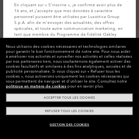
En cliquant sur « S’inscrire », je confirme avoir plus de
16 ans, et j’accepte que mes données à caractère
personnel puissent être utilisées par Luxottica Group
S.p.A. afin de m’envoyer des actualités, des offres
spéciales, et toute autre communication marketing, en
tant que membre du Programme de fidélité Oakley
MVP (pour plus d’informations, consultez la
Politique
de Confidentialité
pour plus d’informations).
Nous utilisons des cookies nécessaires et technologies similaires
pour garantir le bon fonctionnement de notre site.
Pour nous aider
à améliorer nos activités et surveiller nos activités et celles réalisées
par nos partenaires tiers, nous souhaiterions également activer des
Couleurs (1)
Clear
INSCRIVEZ-VOUS
cookies facultatifs et similaires à des fins analytiques, sociales et de
publicité personnalisée.
Si vous cliquez sur « Refuser tous les
cookies », nous activerons uniquement les cookies nécessaires qui
vous permettent de naviguer et d'utiliser le site.
Consultez notre
politique en matière de cookies
pour en savoir plus.
Payer par tranche
ACCEPTER TOUS LES COOKIES
REFUSER TOUS LES COOKIES
GESTION DES COOKIES
AJOUTER AU PANIER