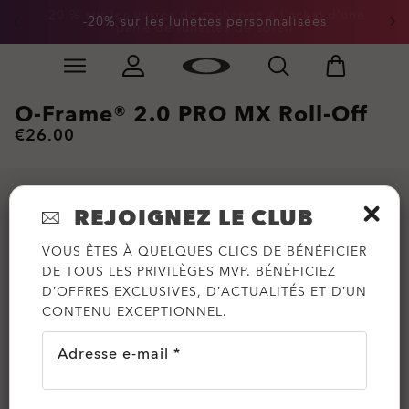
-20 % sur les verres de rechange à l’achat d’une
-20% sur les lunettes personnalisées
paire de lunettes de soleil
Skip to
Slide 1 of 2. -20% sur les lunettes personnalisées
main
content
O-Frame® 2.0 PRO MX Roll-Off
€26.00
REJOIGNEZ LE CLUB
VOUS ÊTES À QUELQUES CLICS DE BÉNÉFICIER
DE TOUS LES PRIVILÈGES MVP. BÉNÉFICIEZ
D’OFFRES EXCLUSIVES, D’ACTUALITÉS ET D’UN
CONTENU EXCEPTIONNEL.
Adresse e-mail *