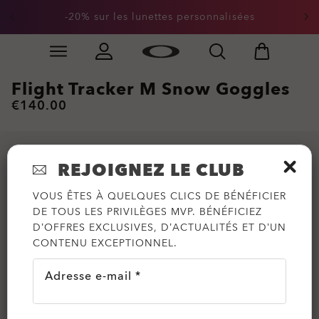
-20% sur les lunettes personnalisées
Skip to
Slide 1 of 2. -20% sur les lunettes personnalisées
main
content
Flight Tracker M Snow Goggles
€140.00
REJOIGNEZ LE CLUB
VOUS ÊTES À QUELQUES CLICS DE BÉNÉFICIER
DE TOUS LES PRIVILÈGES MVP. BÉNÉFICIEZ
D’OFFRES EXCLUSIVES, D’ACTUALITÉS ET D’UN
CONTENU EXCEPTIONNEL.
Adresse e-mail *