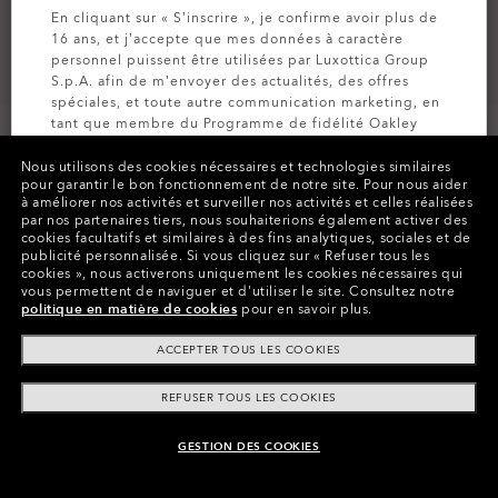
En cliquant sur « S’inscrire », je confirme avoir plus de
16 ans, et j’accepte que mes données à caractère
personnel puissent être utilisées par Luxottica Group
S.p.A. afin de m’envoyer des actualités, des offres
spéciales, et toute autre communication marketing, en
tant que membre du Programme de fidélité Oakley
MVP (pour plus d’informations, consultez la
Politique
de Confidentialité
pour plus d’informations).
Nous utilisons des cookies nécessaires et technologies similaires
pour garantir le bon fonctionnement de notre site.
Pour nous aider
à améliorer nos activités et surveiller nos activités et celles réalisées
par nos partenaires tiers, nous souhaiterions également activer des
Couleurs (23)
Verres
Prizm Snow Black Iridium
,
INSCRIVEZ-VOUS
cookies facultatifs et similaires à des fins analytiques, sociales et de
Sangle
B1b Jade Carafe
publicité personnalisée.
Si vous cliquez sur « Refuser tous les
cookies », nous activerons uniquement les cookies nécessaires qui
vous permettent de naviguer et d'utiliser le site.
Consultez notre
politique en matière de cookies
pour en savoir plus.
Payer par tranche
ACCEPTER TOUS LES COOKIES
REFUSER TOUS LES COOKIES
GESTION DES COOKIES
AJOUTER AU PANIER