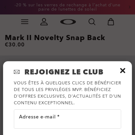
-20 % sur les verres de rechange à l’achat d’une
paire de lunettes de soleil
Skip to
Slide 2 of 2. -20 % sur les verres de rechange à l’achat
main
content
Mark II Novelty Snap Back
€30.00
REJOIGNEZ LE CLUB
VOUS ÊTES À QUELQUES CLICS DE BÉNÉFICIER
DE TOUS LES PRIVILÈGES MVP. BÉNÉFICIEZ
D’OFFRES EXCLUSIVES, D’ACTUALITÉS ET D’UN
CONTENU EXCEPTIONNEL.
Adresse e-mail *