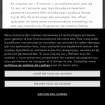
En cliquant sur « S’inscrire », je confirme avoir plus de
16 ans, et j’accepte que mes données à caractère
personnel puissent être utilisées par Luxottica Group
S.p.A. afin de m’envoyer des actualités, des offres
spéciales, et toute autre communication marketing, en
tant que membre du Programme de fidélité Oakley
MVP (pour plus d’informations, consultez la
Politique
de Confidentialité
pour plus d’informations).
Payer par tranche
Nous utilisons des cookies nécessaires et technologies similaires
pour garantir le bon fonctionnement de notre site.
Pour nous aider
à améliorer nos activités et surveiller nos activités et celles réalisées
par nos partenaires tiers, nous souhaiterions également activer des
INSCRIVEZ-VOUS
cookies facultatifs et similaires à des fins analytiques, sociales et de
publicité personnalisée.
Si vous cliquez sur « Refuser tous les
cookies », nous activerons uniquement les cookies nécessaires qui
CARACTÉRISTIQUES
vous permettent de naviguer et d'utiliser le site.
Consultez notre
politique en matière de cookies
pour en savoir plus.
HYDROLIX™
ACCEPTER TOUS LES COOKIES
Restez au frais, au sec et à l'aise grâce à l'absorption
et l'évacuation de l'humidité et au temps de séchage
REFUSER TOUS LES COOKIES
accéléré. Le système exclusif de maîtrise de
l'humidité O Hydrolix™ d'Oakley fonctionne tout au
long de votre performance.
NON DISPONIBLE EN LIGNE, VOIR DES
GESTION DES COOKIES
ARTICLES SIMILAIRES