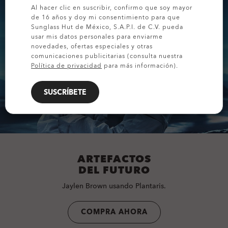
Al hacer clic en suscribir, confirmo que soy mayor
de 16 años y doy mi consentimiento para que
Sunglass Hut de México, S.A.P.I. de C.V. pueda
usar mis datos personales para enviarme
novedades, ofertas especiales y otras
comunicaciones publicitarias (consulta nuestra
Política de privacidad
para más información).
SUSCRÍBETE
ARTEFACTOS
DEL FUTURO
Jaylen Brown usando Plantaris.
COMPRA AHORA