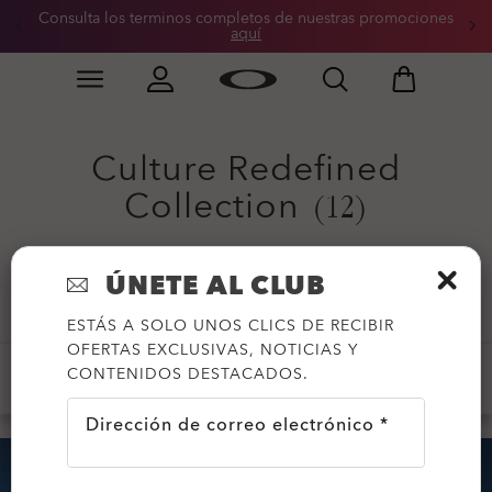
Consulta los terminos completos de nuestras promociones
aquí
Skip to
Slide 3 of 3. Consulta los terminos completos de nue
main
content
Culture Redefined
Collection
(12)
ÚNETE AL CLUB
Filtrar
ESTÁS A SOLO UNOS CLICS DE RECIBIR
OFERTAS EXCLUSIVAS, NOTICIAS Y
CONTENIDOS DESTACADOS.
LENTES
LENTES DE SOL
Dirección de correo electrónico *