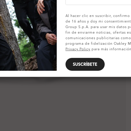
MOSTRAR DETALLES
Al hacer clic en suscribir, confirm
de 16 años y doy mi consentimient
Group S.p.A. para usar mis datos p
fin de enviarme noticias, ofertas es
comunicaciones publicitarias com
programa de fidelización Oakley MV
Privacy Policy
para más información
SUSCRÍBETE