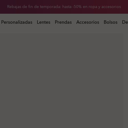
-20 % de descuento en lentes de repuesto al comprar unas gafas de so
Rebajas de fin de temporada: hasta -50% en ropa y accesorios
 al comprar unas gafas de sol
Personalizadas
Lentes
Prendas
Accesorios
Bolsos
De