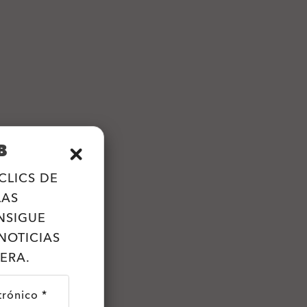
B
CLICS DE
LAS
NSIGUE
NOTICIAS
ERA.
trónico *