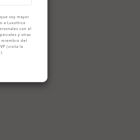
o que soy mayor
o a Luxottica
ersonales con el
peciales y otras
o miembro del
P (visita la
).