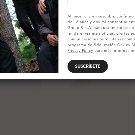
MOSTRAR DETALLES
Al hacer clic en suscribir, confirm
de 16 años y doy mi consentimient
Group S.p.A. para usar mis datos p
fin de enviarme noticias, ofertas es
comunicaciones publicitarias com
programa de fidelización Oakley MV
Privacy Policy
para más información
SUSCRÍBETE