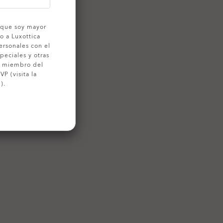
o que soy mayor
o a Luxottica
ersonales con el
peciales y otras
o miembro del
P (visita la
).