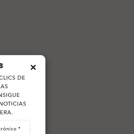
B
CLICS DE
LAS
NSIGUE
NOTICIAS
ERA.
trónico *