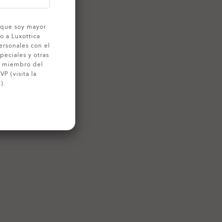
o que soy mayor
o a Luxottica
ersonales con el
peciales y otras
o miembro del
P (visita la
).