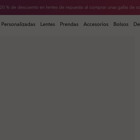
-20 % de descuento en lentes de repuesto al comprar unas gafas de so
 al comprar unas gafas de sol
Personalizadas
Lentes
Prendas
Accesorios
Bolsos
De