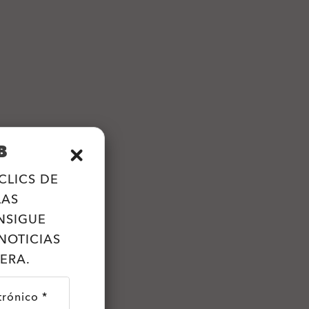
B
CLICS DE
LAS
NSIGUE
NOTICIAS
ERA.
trónico *