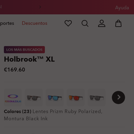
l
Ayuda
portes
Descuentos
LOS MÁS BUSCADOS
Holbrook™ XL
€169.60
PERSONALÍZALAS
Colores (23)
Lentes
Prizm Ruby Polarized
,
Montura
Black Ink