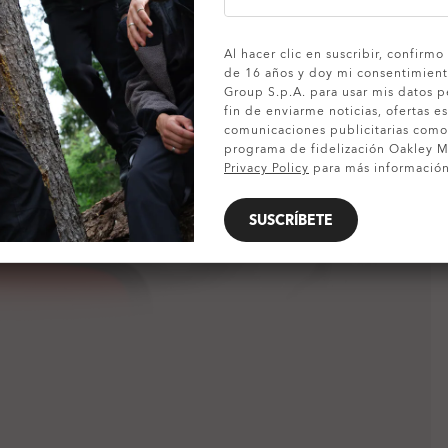
MOSTRAR DETALLES
Al hacer clic en suscribir, confirm
de 16 años y doy mi consentimient
Group S.p.A. para usar mis datos p
fin de enviarme noticias, ofertas es
comunicaciones publicitarias com
programa de fidelización Oakley MV
Privacy Policy
para más información
SUSCRÍBETE