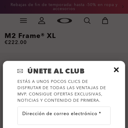
Rebajas de fin de temporada: hasta -50% en ropa y
accesorios
Skip to
Slide 2 of 3. Rebajas de fin de temporada: hasta -50%
main
content
M2 Frame® XL
€222.00
ÚNETE AL CLUB
ESTÁS A UNOS POCOS CLICS DE
DISFRUTAR DE TODAS LAS VENTAJAS DE
MVP. CONSIGUE OFERTAS EXCLUSIVAS,
NOTICIAS Y CONTENIDO DE PRIMERA.
Dirección de correo electrónico *