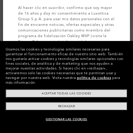
Al hacer clic en suscribir, confirmo que soy mayor
de 16 años y doy mi consentimiento a Luxottica
Group S.p.A. para usar mis datos personales con el
fin de enviarme noticias, ofertas especiales y otras
comunicaciones publicitarias como miembro del
programa de fidelización Oakley MVP (visita la
Privacy Policy
para más información).
Usamos las cookies y tecnologías similares necesarias para
garantizar el funcionamiento eficaz de nuestro sitio web.
También
SUSCRÍBETE
nos gustaría activar cookies y tecnologías similares opcionales con
Colores (5)
Lentes
Prizm Black Polarized
,
fines sociales, de analítica y de marketing que nos ayuden a
Montura
Matte Black
mejorar nuestras actividades.
Si haces clic en «rechazar»,
activaremos solo las cookies necesarias que te permitan usar y
navegar por nuestra web.
Visita nuestra
política de cookies
para
Tamaño:
Talla única
más información.
Ajuste
Normal - Ajuste De Puente Alto
ACEPTAR TODAS LAS COOKIES
Ver guía de tallas
RECHAZAR
GESTIONAR LAS COOKIES
AÑADIR AL CARRITO
Paga a plazos