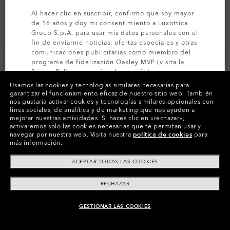
Al hacer clic en suscribir, confirmo que soy mayor
de 16 años y doy mi consentimiento a Luxottica
Group S.p.A. para usar mis datos personales con el
fin de enviarme noticias, ofertas especiales y otras
comunicaciones publicitarias como miembro del
programa de fidelización Oakley MVP (visita la
Privacy Policy
para más información).
Usamos las cookies y tecnologías similares necesarias para
garantizar el funcionamiento eficaz de nuestro sitio web.
También
SUSCRÍBETE
nos gustaría activar cookies y tecnologías similares opcionales con
Colores (5)
Lentes
Prizm Black Polarized
,
fines sociales, de analítica y de marketing que nos ayuden a
Montura
Matte Brown Tortoise
mejorar nuestras actividades.
Si haces clic en «rechazar»,
activaremos solo las cookies necesarias que te permitan usar y
navegar por nuestra web.
Visita nuestra
política de cookies
para
Tamaño:
Talla única
más información.
Ajuste
Ancho - Ajuste De Puente Alto
ACEPTAR TODAS LAS COOKIES
Ver guía de tallas
RECHAZAR
GESTIONAR LAS COOKIES
AÑADIR AL CARRITO
Paga a plazos