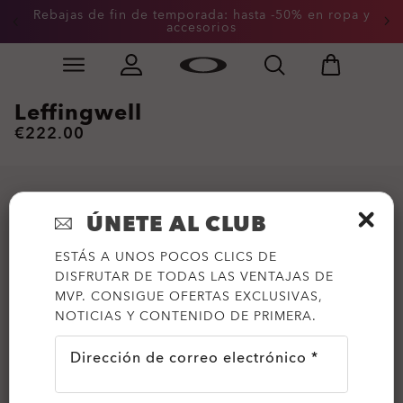
Rebajas de fin de temporada: hasta -50% en ropa y
accesorios
Skip to
Slide 2 of 3. Rebajas de fin de temporada: hasta -50%
main
content
Leffingwell
€222.00
ÚNETE AL CLUB
ESTÁS A UNOS POCOS CLICS DE
DISFRUTAR DE TODAS LAS VENTAJAS DE
MVP. CONSIGUE OFERTAS EXCLUSIVAS,
NOTICIAS Y CONTENIDO DE PRIMERA.
Dirección de correo electrónico *