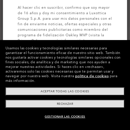
Al hacer clic en suscribir, confirmo que soy mayor
de 16 años y doy mi consentimiento a Luxottica
Group S.p.A. para usar mis datos personales con el
fin de enviarme noticias, ofertas especiales y otras
comunicaciones publicitarias como miembro del
programa de fidelización Oakley MVP (visita la
Privacy Policy
para más información).
Usamos las cookies y tecnologías similares necesarias para
garantizar el funcionamiento eficaz de nuestro sitio web.
También
SUSCRÍBETE
nos gustaría activar cookies y tecnologías similares opcionales con
Colores (15)
Lentes
Prizm Snow Dark Grey
,
fines sociales, de analítica y de marketing que nos ayuden a
Cinta
Matte White
mejorar nuestras actividades.
Si haces clic en «rechazar»,
activaremos solo las cookies necesarias que te permitan usar y
navegar por nuestra web.
Visita nuestra
política de cookies
para
más información.
Paga a plazos
ACEPTAR TODAS LAS COOKIES
RECHAZAR
GESTIONAR LAS COOKIES
AÑADIR AL CARRITO