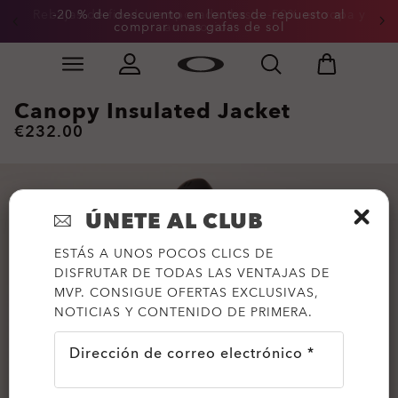
Rebajas de fin de temporada: hasta -50% en ropa y
-20 % de descuento en lentes de repuesto al
comprar unas gafas de sol
accesorios
Skip to
Slide 3 of 3. -20 % de descuento en lentes de repuesto
main
content
Canopy Insulated Jacket
€232.00
ÚNETE AL CLUB
ESTÁS A UNOS POCOS CLICS DE
DISFRUTAR DE TODAS LAS VENTAJAS DE
MVP. CONSIGUE OFERTAS EXCLUSIVAS,
NOTICIAS Y CONTENIDO DE PRIMERA.
Dirección de correo electrónico *