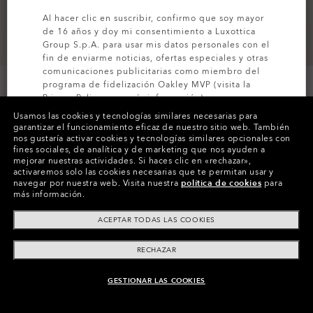
Al hacer clic en suscribir, confirmo que soy mayor
de 16 años y doy mi consentimiento a Luxottica
Group S.p.A. para usar mis datos personales con el
fin de enviarme noticias, ofertas especiales y otras
comunicaciones publicitarias como miembro del
programa de fidelización Oakley MVP (visita la
Privacy Policy
para más información).
Usamos las cookies y tecnologías similares necesarias para
garantizar el funcionamiento eficaz de nuestro sitio web.
También
SUSCRÍBETE
nos gustaría activar cookies y tecnologías similares opcionales con
Colores (1)
New Balsam
fines sociales, de analítica y de marketing que nos ayuden a
mejorar nuestras actividades.
Si haces clic en «rechazar»,
activaremos solo las cookies necesarias que te permitan usar y
Tamaño
navegar por nuestra web.
Visita nuestra
política de cookies
para
L
más información.
ACEPTAR TODAS LAS COOKIES
RECHAZAR
Paga a plazos
GESTIONAR LAS COOKIES
AÑADIR AL CARRITO