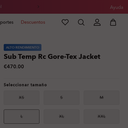
l
Ayuda
portes
Descuentos
ALTO RENDIMIENTO
Sub Temp Rc Gore-Tex Jacket
€470.00
Seleccionar tamaño
XS
S
M
No
No
No
disponible
disponible
disponible
L
XL
XXL
No
No
No
disponible
disponible
disponible