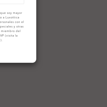
o que soy mayor
o a Luxottica
ersonales con el
peciales y otras
o miembro del
P (visita la
).