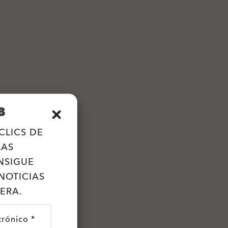
B
CLICS DE
LAS
NSIGUE
NOTICIAS
ERA.
trónico *