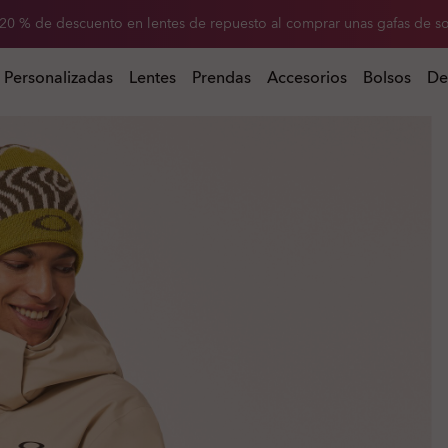
-20 % de descuento en lentes de repuesto al comprar unas gafas de so
Consigue el -20% en gafas personalizadas
s
Personalizadas
Lentes
Prendas
Accesorios
Bolsos
De