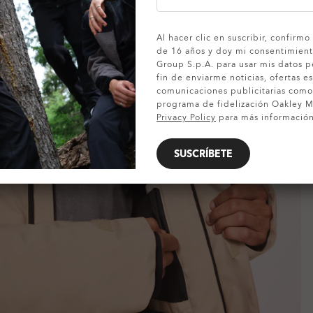
MOSTRAR DETALLES
Al hacer clic en suscribir, confirm
de 16 años y doy mi consentimient
Group S.p.A. para usar mis datos p
fin de enviarme noticias, ofertas es
comunicaciones publicitarias com
programa de fidelización Oakley MV
Privacy Policy
para más información
SUSCRÍBETE