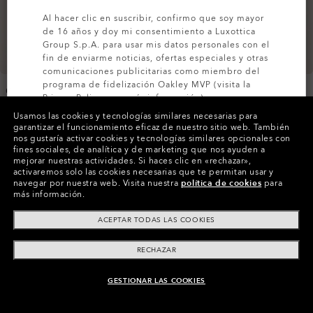
Al hacer clic en suscribir, confirmo que soy mayor
de 16 años y doy mi consentimiento a Luxottica
Group S.p.A. para usar mis datos personales con el
fin de enviarme noticias, ofertas especiales y otras
comunicaciones publicitarias como miembro del
programa de fidelización Oakley MVP (visita la
Canopy Insulated Pant
W. Canopy Insulated Pant
Privacy Policy
para más información).
€230.00
€220.00
Usamos las cookies y tecnologías similares necesarias para
garantizar el funcionamiento eficaz de nuestro sitio web.
También
SUSCRÍBETE
nos gustaría activar cookies y tecnologías similares opcionales con
fines sociales, de analítica y de marketing que nos ayuden a
mejorar nuestras actividades.
Si haces clic en «rechazar»,
activaremos solo las cookies necesarias que te permitan usar y
navegar por nuestra web.
Visita nuestra
política de cookies
para
más información.
ACEPTAR TODAS LAS COOKIES
RECHAZAR
GESTIONAR LAS COOKIES