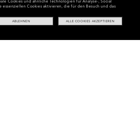
ale Cookies und ähnliche Technologien für Analyse-, Social
e essenziellen Cookies aktivieren, die für den Besuch und das
ABLEHNEN
ALLE COOKIES AKZEPTIEREN
en
•
Flight Deck™ L Replacement Lenses