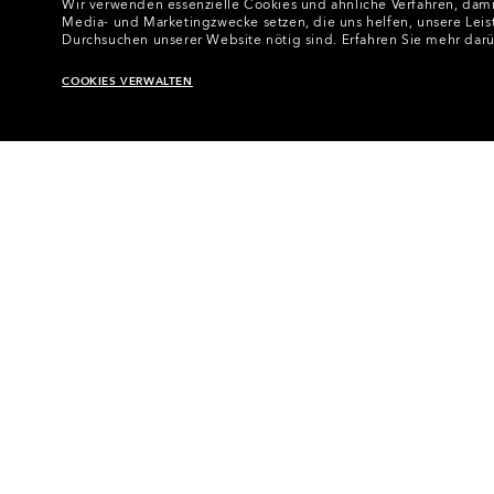
Wir verwenden essenzielle Cookies und ähnliche Verfahren, damit
Media- und Marketingzwecke setzen, die uns helfen, unsere Leis
Durchsuchen unserer Website nötig sind.
Erfahren Sie mehr dar
COOKIES VERWALTEN
Startseite
•
Brillen
•
Brillenzubehör
•
Ers