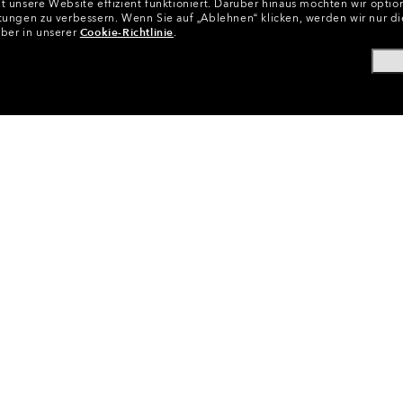
 unsere Website effizient funktioniert.
Darüber hinaus möchten wir option
tungen zu verbessern.
Wenn Sie auf „Ablehnen“ klicken, werden wir nur di
über in unserer
Cookie-Richtlinie
.
atzlinsen
•
Gläser Für Schutzbrillen
•
Ersatzgläser Für Skibrill
CODE:
59-798