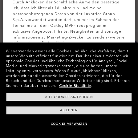
Durch Anklicken der Schaltfläche Anmelden bestätige
ich, dass ich älter als 16 Jahre bin und meine
personenbezogenen Daten von der Luxottica Group
S.p.A. verwendet werden darf, um mir im Rahmen der
Teilnahme an dem Oakley MVP-Treueprogramm
exklusive Angebote, Inhalte, Neuigkeiten und sonstige
Informationen zu Marketing-Zwecken zu senden (weitere
Informationen finden Sie in unserer
Datenschutzbestimmungen
).
Wir verwenden essenzielle Cookies und ähnliche Verfahren, damit
unsere Website effizient funktioniert.
Darüber hinaus möchten wir
optionale Cookies und ähnliche Technologien für Analyse-, Social
Farben (11)
Gläser
Prizm Black
,
MELDEN SIE
Media- und Marketingzwecke setzen, die uns helfen, unsere
Leistungen zu verbessern.
Wenn Sie auf „Ablehnen“ klicken,
werden wir nur die essenziellen Cookies aktivieren, die für den
Besuch und das Durchsuchen unserer Website nötig sind.
Erfahren
Sie mehr darüber in unserer
Cookie-Richtlinie
.
In Raten zahlen
ALLE COOKIES AKZEPTIEREN
ABLEHNEN
COOKIES VERWALTEN
ZUM WARENKORB HINZUFÜGEN