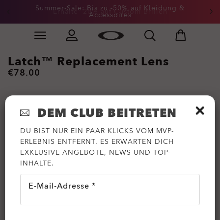
Summer-Sale: Bis zu -50% auf Kleidung &
Erhalte -20% auf Custom-Brillen
Accessoires
Skip to
Slide 2 of 3. Summer-Sale: Bis zu -50% auf Kleidung &
main
content
Latch™ Replacement Lens
€78.00
DEM CLUB BEITRETEN
DU BIST NUR EIN PAAR KLICKS VOM MVP-
ERLEBNIS ENTFERNT. ES ERWARTEN DICH
EXKLUSIVE ANGEBOTE, NEWS UND TOP-
INHALTE.
E-Mail-Adresse *