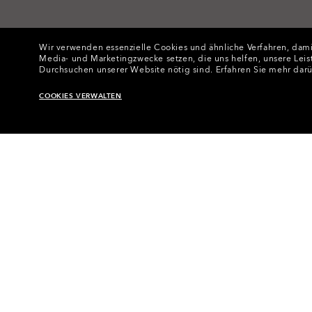
Wir verwenden essenzielle Cookies und ähnliche Verfahren, damit
Media- und Marketingzwecke setzen, die uns helfen, unsere Leis
Durchsuchen unserer Website nötig sind.
Erfahren Sie mehr dar
COOKIES VERWALTEN
Startseite
•
Brillen
•
Bri