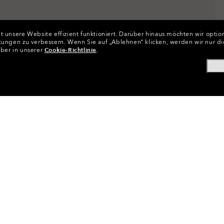
 unsere Website effizient funktioniert.
Darüber hinaus möchten wir option
tungen zu verbessern.
Wenn Sie auf „Ablehnen“ klicken, werden wir nur di
über in unserer
Cookie-Richtlinie
.
llenzubehör
•
Ersatzlinsen
•
Gläser Für Sonnenbrillen
•
Batwo