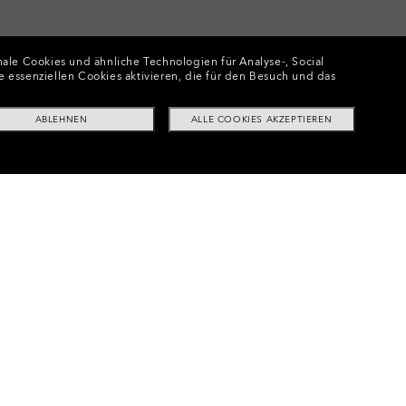
ale Cookies und ähnliche Technologien für Analyse-, Social
e essenziellen Cookies aktivieren, die für den Besuch und das
ABLEHNEN
ALLE COOKIES AKZEPTIEREN
lf™ Replacement Lenses