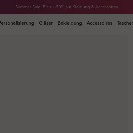
Erhalte 20 % Rabatt auf Ersatzgläser beim Kauf einer Sonnenbrille
Summer-Sale: Bis zu -50% auf Kleidung & Accessoires
 Kauf einer Sonnenbrille
Personalisierung
Gläser
Bekleidung
Accessoires
Tasche