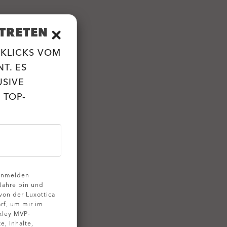
TRETEN
 KLICKS VOM
T. ES
USIVE
 TOP-
 Anmelden
 Jahre bin und
on der Luxottica
rf, um mir im
kley MVP-
, Inhalte,