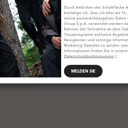
Durch Anklicken der Schaltfläche
DETAILS ANZEIGEN
bestätige ich, dass ich älter als 16
meine personenbezogenen Daten v
Group S.p.A. verwendet werden da
Rahmen der Teilnahme an dem Oa
Treueprogramm exklusive Angebote
Neuigkeiten und sonstige Informat
Marketing-Zwecken zu senden (wei
Informationen finden Sie in unsere
Datenschutzbestimmungen
).
MELDEN SIE