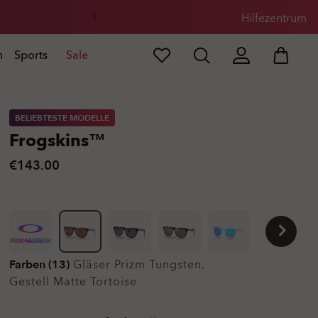
Hilfezentrum
n
Sports
Sale
BELIEBTESTE MODELLE
Frogskins™
€143.00
PERSONALISIEREN
Farben (13)
Gläser
Prizm Tungsten
,
Gestell
Matte Tortoise