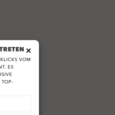
TRETEN
 KLICKS VOM
T. ES
USIVE
 TOP-