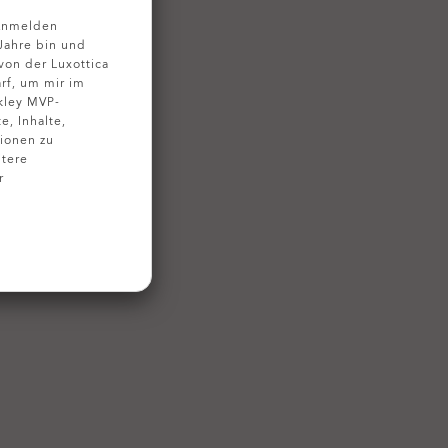
 Anmelden
 Jahre bin und
on der Luxottica
rf, um mir im
kley MVP-
, Inhalte,
ionen zu
tere
r