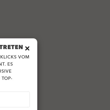
TRETEN
 KLICKS VOM
T. ES
USIVE
 TOP-