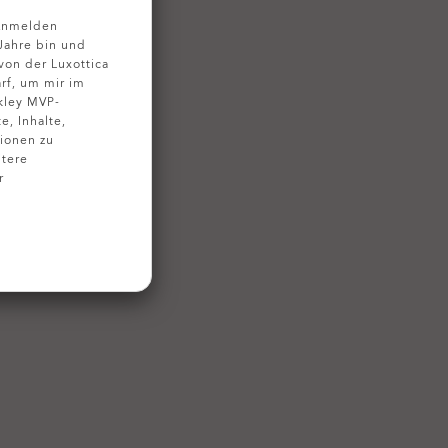
 Anmelden
 Jahre bin und
on der Luxottica
rf, um mir im
kley MVP-
, Inhalte,
ionen zu
tere
r