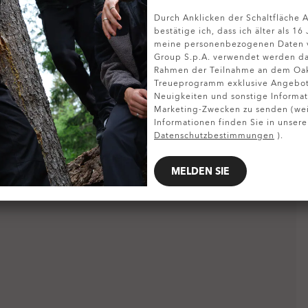
Durch Anklicken der Schaltfläche
DETAILS ANZEIGEN
bestätige ich, dass ich älter als 16
meine personenbezogenen Daten v
Group S.p.A. verwendet werden da
Rahmen der Teilnahme an dem Oa
Treueprogramm exklusive Angebote
Neuigkeiten und sonstige Informat
Marketing-Zwecken zu senden (wei
Informationen finden Sie in unsere
Datenschutzbestimmungen
).
MELDEN SIE