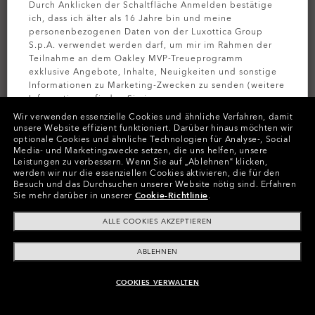
Durch Anklicken der Schaltfläche Anmelden bestätige
ich, dass ich älter als 16 Jahre bin und meine
personenbezogenen Daten von der Luxottica Group
S.p.A. verwendet werden darf, um mir im Rahmen der
Teilnahme an dem Oakley MVP-Treueprogramm
exklusive Angebote, Inhalte, Neuigkeiten und sonstige
Informationen zu Marketing-Zwecken zu senden (weitere
Informationen finden Sie in unserer
Datenschutzbestimmungen
).
Wir verwenden essenzielle Cookies und ähnliche Verfahren, damit
unsere Website effizient funktioniert.
Darüber hinaus möchten wir
optionale Cookies und ähnliche Technologien für Analyse-, Social
Farben (1)
Blackout
MELDEN SIE
Media- und Marketingzwecke setzen, die uns helfen, unsere
Leistungen zu verbessern.
Wenn Sie auf „Ablehnen“ klicken,
werden wir nur die essenziellen Cookies aktivieren, die für den
Besuch und das Durchsuchen unserer Website nötig sind.
Erfahren
Sie mehr darüber in unserer
Cookie-Richtlinie
.
In Raten zahlen
ALLE COOKIES AKZEPTIEREN
ABLEHNEN
EIGENSCHAFTEN
COOKIES VERWALTEN
ZUM WARENKORB HINZUFÜGEN
WASSERABWEISEND