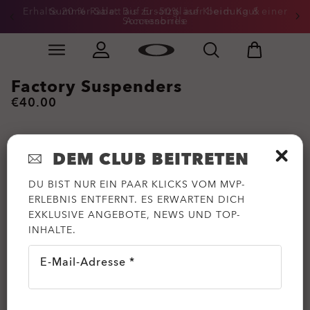
Erhalte 20 % Rabatt auf Ersatzgläser beim Kauf einer
Summer-Sale: Bis zu -50% auf Kleidung &
Sonnenbrille
Accessoires
Skip to
Slide 3 of 3. Erhalte 20 % Rabatt auf Ersatzgläser beim
main
content
Factory Suspenders
€40.00
DEM CLUB BEITRETEN
DU BIST NUR EIN PAAR KLICKS VOM MVP-
ERLEBNIS ENTFERNT. ES ERWARTEN DICH
EXKLUSIVE ANGEBOTE, NEWS UND TOP-
INHALTE.
E-Mail-Adresse *