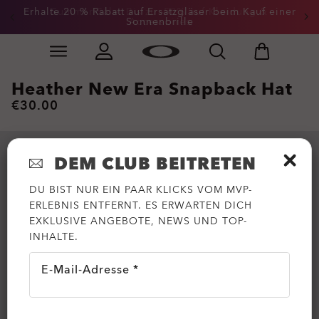
Erhalte 20 % Rabatt auf Ersatzgläser beim Kauf einer
Summer-Sale: Bis zu -50% auf Kleidung &
Sonnenbrille
Accessoires
Skip to
Slide 3 of 3. Erhalte 20 % Rabatt auf Ersatzgläser beim
main
content
Heather New Era Snapback Hat
€30.00
DEM CLUB BEITRETEN
DU BIST NUR EIN PAAR KLICKS VOM MVP-
ERLEBNIS ENTFERNT. ES ERWARTEN DICH
EXKLUSIVE ANGEBOTE, NEWS UND TOP-
INHALTE.
E-Mail-Adresse *