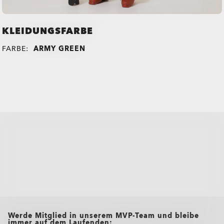
KLEIDUNGSFARBE
FARBE:
ARMY GREEN
all brands check
Werde Mitglied in unserem MVP-Team und bleibe
immer auf dem Laufenden: