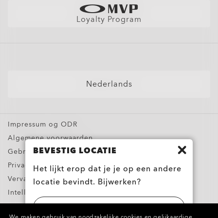
Vind Jouw Perfecte Montuur
Zonnebrillen
Garantie
Better Cotton Initiative
Sportzonnebrillen
Maattabel
Loyalty Program
Brillen Compatibel Met Brilrecept
AI Glasses FAQ
Zonnebrillen Compatibel Met Brilrecept
Sneeuwbrillen
Gepersonaliseerde Brillen
Nederlands
Oakley Meta
Speciale Aanbiedingen
Impressum og ODR
Algemene voorwaarden
BEVESTIG LOCATIE
Gebruiksvoorwaarden
Privacybeleid
Het lijkt erop dat je je op een andere
Vervalsingen melden
locatie bevindt. Bijwerken?
Intellectuele eigendom
Contacten en Informatie over Productveiligheid
UNITED STATES
We maken gebruik van noodzakelijke cookies en gelijkaardige