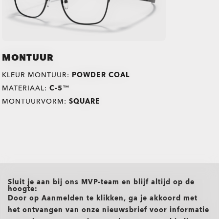
MONTUUR
KLEUR MONTUUR:
POWDER COAL
MATERIAAL:
C-5™
MONTUURVORM:
SQUARE
all brands check
Sluit je aan bij ons MVP-team en blijf altijd op de
hoogte:
Door op Aanmelden te klikken, ga je akkoord met
het ontvangen van onze nieuwsbrief voor informatie