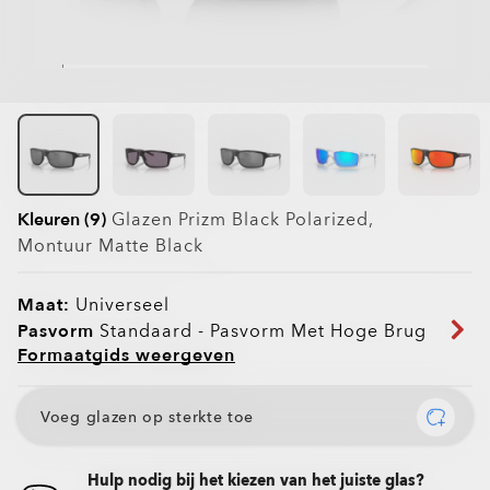
Kleuren (9)
Glazen
Prizm Black Polarized
,
Montuur
Matte Black
Maat:
Universeel
Pasvorm
Standaard - Pasvorm Met Hoge Brug
Formaatgids weergeven
Voeg glazen op sterkte toe
Hulp nodig bij het kiezen van het juiste glas?