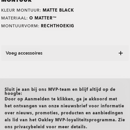
MONTUUR
KLEUR MONTUUR:
MATTE BLACK
MATERIAAL:
O MATTER™
MONTUURVORM:
RECHTHOEKIG
Voeg accessoires
Ontdek verschillende kokers, microzakjes en andere
Oakley-items ontworpen om uw bril in geweldige staat te
houden.
all brands check
Sluit je aan bij ons MVP-team en blijf altijd op de
hoogte:
Door op Aanmelden te klikken, ga je akkoord met
het ontvangen van onze nieuwsbrief voor informatie
over nieuws, promoties, producten en aanbiedingen
TRANSITIONS®
als lid van het Oakley MVP-loyaliteitsprogramma. Zie
XTRACTIVE® NEW
O Athuentics 1.50 Slim
ons privacybeleid voor meer details.