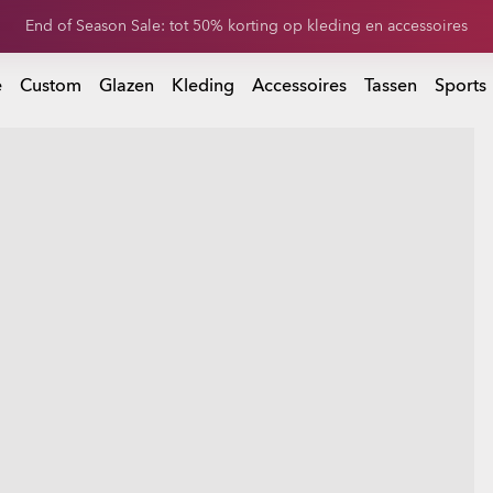
rijg 20% korting op vervangende glazen bij aankoop van een zonnebr
 bij aankoop van een zonnebril
e
Custom
Glazen
Kleding
Accessoires
Tassen
Sports