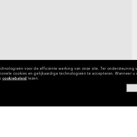
chnologieën voor de efficiënte werking van onze site.
Ter ondersteuning va
onele cookies en gelijkaardige technologieën te accepteren.
Wanneer u d
ns
cookiebeleid
lezen.