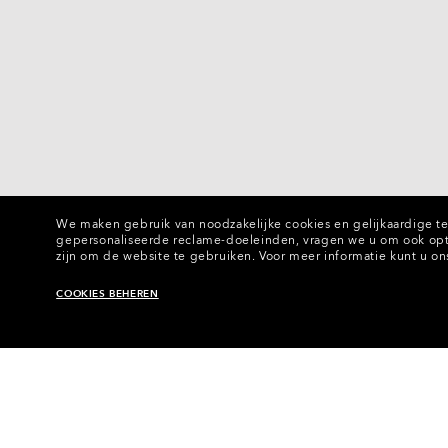
We maken gebruik van noodzakelijke cookies en gelijkaardige te
gepersonaliseerde reclame-doeleinden, vragen we u om ook opti
zijn om de website te gebruiken.
Voor meer informatie kunt u o
COOKIES BEHEREN