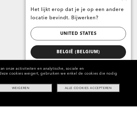
Het lijkt erop dat je je op een andere
locatie bevindt. Bijwerken?
UNITED STATES
BELGIË (BELGIUM)
n onze activiteiten en analytische, sociale en
eze cookies weigert, gebruiken we enkel de cookies die nodig
WEIGEREN
ALLE COOKIES ACCEPTEREN