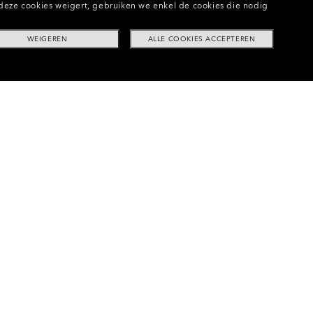
eze cookies weigert, gebruiken we enkel de cookies die nodig
WEIGEREN
ALLE COOKIES ACCEPTEREN
nglazen Voor Sneeuwbrillen