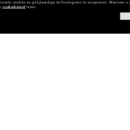
onele cookies en gelijkaardige technologieën te accepteren.
Wanneer u d
ns
cookiebeleid
lezen.
 Lenzen
•
Brillenglazen Voor Skibrillen
•
Vervangende Brille
CODE:
103-193-003