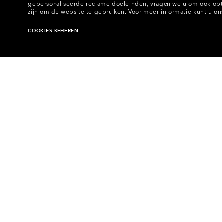
gepersonaliseerde reclame-doeleinden, vragen we u om ook opti
zijn om de website te gebruiken.
Voor meer informatie kunt u o
COOKIES BEHEREN
Home
•
Brillen
•
Brillen Accessoires
•
Vervangende
•
O-Frame® 2.0 PRO L Replacement Lenses