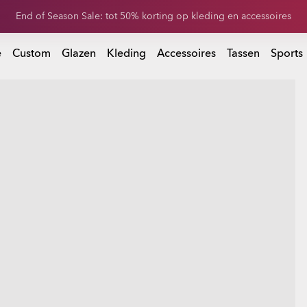
rijg 20% korting op vervangende glazen bij aankoop van een zonnebr
 bij aankoop van een zonnebril
e
Custom
Glazen
Kleding
Accessoires
Tassen
Sports