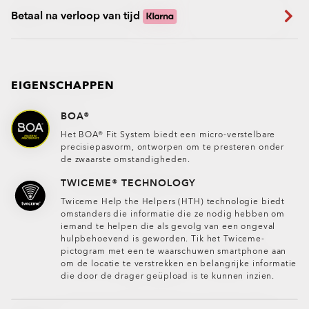
Betaal na verloop van tijd
EIGENSCHAPPEN
BOA®
Het BOA® Fit System biedt een micro-verstelbare
precisiepasvorm, ontworpen om te presteren onder
de zwaarste omstandigheden.
TWICEME® TECHNOLOGY
Twiceme Help the Helpers (HTH) technologie biedt
omstanders die informatie die ze nodig hebben om
iemand te helpen die als gevolg van een ongeval
hulpbehoevend is geworden. Tik het Twiceme-
pictogram met een te waarschuwen smartphone aan
om de locatie te verstrekken en belangrijke informatie
die door de drager geüpload is te kunnen inzien.