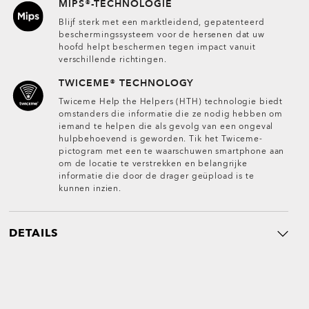
MIPS®-TECHNOLOGIE
Blijf sterk met een marktleidend, gepatenteerd
beschermingssysteem voor de hersenen dat uw
hoofd helpt beschermen tegen impact vanuit
verschillende richtingen.
TWICEME® TECHNOLOGY
Twiceme Help the Helpers (HTH) technologie biedt
omstanders die informatie die ze nodig hebben om
iemand te helpen die als gevolg van een ongeval
hulpbehoevend is geworden. Tik het Twiceme-
pictogram met een te waarschuwen smartphone aan
om de locatie te verstrekken en belangrijke
informatie die door de drager geüpload is te
kunnen inzien.
DETAILS