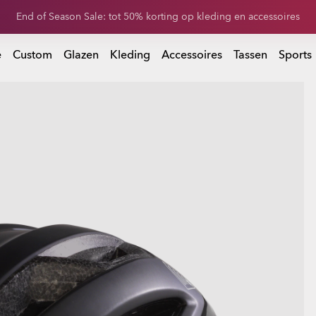
rijg 20% korting op vervangende glazen bij aankoop van een zonnebr
 bij aankoop van een zonnebril
e
Custom
Glazen
Kleding
Accessoires
Tassen
Sports