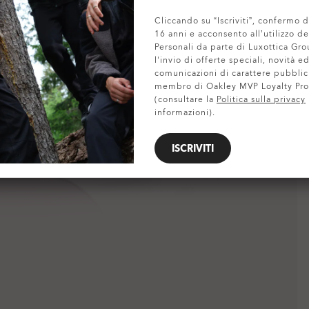
Cliccando su “Iscriviti”, confermo d
MOSTRA DETTAGLI
16 anni e acconsento all’utilizzo de
Personali da parte di Luxottica Gro
l'invio di offerte speciali, novità ed
comunicazioni di carattere pubblic
membro di Oakley MVP Loyalty Pr
(consultare la
Politica sulla privacy
informazioni).
ISCRIVITI