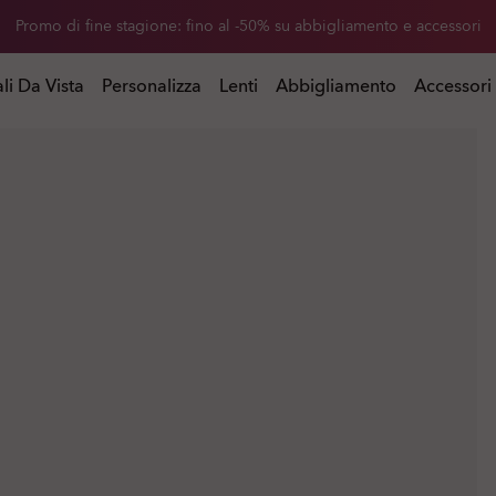
 di sconto sulle lenti di ricambio acquistando un paio di occhiali da 
Promo di fine stagione: fino al -50% su abbigliamento e accessori
istando un paio di occhiali da sole
li Da Vista
Personalizza
Lenti
Abbigliamento
Accessori