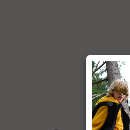
1 of 7:
Re:SubZero