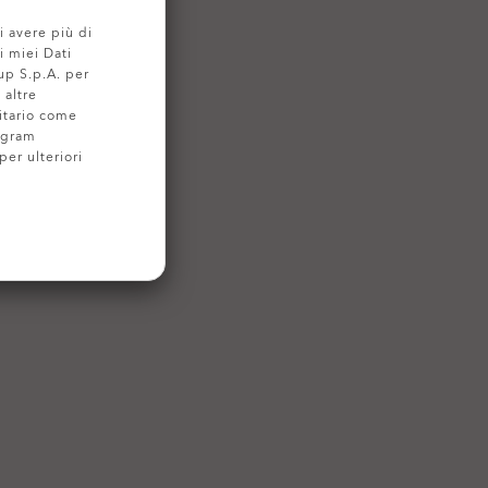
i avere più di
i miei Dati
up S.p.A. per
 altre
itario come
ogram
per ulteriori