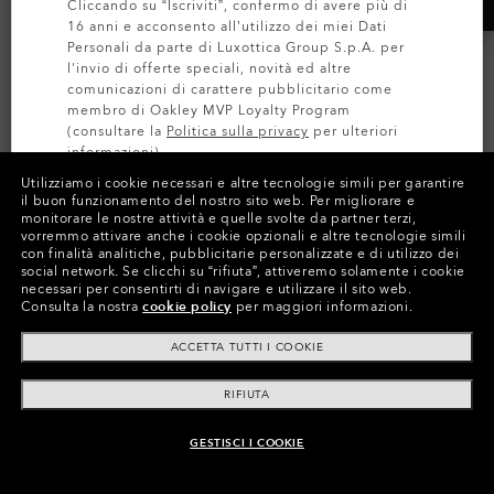
Cliccando su “Iscriviti”, confermo di avere più di
16 anni e acconsento all’utilizzo dei miei Dati
Personali da parte di Luxottica Group S.p.A. per
l'invio di offerte speciali, novità ed altre
comunicazioni di carattere pubblicitario come
membro di Oakley MVP Loyalty Program
(consultare la
Politica sulla privacy
per ulteriori
informazioni).
Utilizziamo i cookie necessari e altre tecnologie simili per garantire
il buon funzionamento del nostro sito web.
Per migliorare e
ISCRIVITI
Rafter
monitorare le nostre attività e quelle svolte da partner terzi,
I PIÙ RICHIESTI
vorremmo attivare anche i cookie opzionali e altre tecnologie simili
6 Colori
con finalità analitiche, pubblicitarie personalizzate e di utilizzo dei
Eye Jacket™ Redux
€136.00
social network.
Se clicchi su “rifiuta”, attiveremo solamente i cookie
necessari per consentirti di navigare e utilizzare il sito web.
Prizm™ Polarizzate
Consulta la nostra
cookie policy
per maggiori informazioni.
4 Colori
ACCETTA TUTTI I COOKIE
€232.00
RIFIUTA
GESTISCI I COOKIE