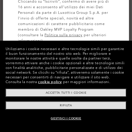
Cliccando su “Iscriviti”, confermo di avere più di
16 anni e acconsento all’utilizzo dei miei Dati
Personali da parte di Luxottica Group S.p.A. per
l'invio di offerte speciali, novità ed altre
comunicazioni di carattere pubblicitario come
membro di Oakley MVP Loyalty Program
(consultare la
Politica sulla privacy
per ulteriori
informazioni).
Utilizziamo i cookie necessari e altre tecnologie simili per garantire
il buon funzionamento del nostro sito web.
Per migliorare e
ISCRIVITI
monitorare le nostre attività e quelle svolte da partner terzi,
PERSONALIZZA
vorremmo attivare anche i cookie opzionali e altre tecnologie simili
con finalità analitiche, pubblicitarie personalizzate e di utilizzo dei
Colori (20)
Lente
Prizm Sapphire
,
social network.
Se clicchi su “rifiuta”, attiveremo solamente i cookie
necessari per consentirti di navigare e utilizzare il sito web.
Montatura
Polished Black
Consulta la nostra
cookie policy
per maggiori informazioni.
ACCETTA TUTTI I COOKIE
Taglia:
Taglia unica
Vestibilità
Ampio - Fit A Ponte Alto
RIFIUTA
Visualizza guida alle taglie
GESTISCI I COOKIE
AGGIUNGI AL CARRELLO
Personalizza Ora