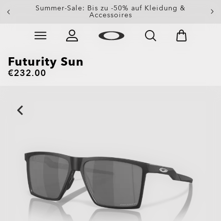
Erhalte 20 % Rabatt auf Ersatzgläser beim Kauf einer
Summer-Sale: Bis zu -50% auf Kleidung &
Sonnenbrille
Accessoires
Skip to
Slide 3 of 3. Erhalte 20 % Rabatt auf Ersatzgläser beim
main
content
Futurity Sun
€232.00