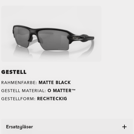
GESTELL
RAHMENFARBE:
MATTE BLACK
GESTELL MATERIAL:
O MATTER™
GESTELLFORM:
RECHTECKIG
TRANSITIONS®
O Authentics 1.50 Slim
Ersatzgläser
XTRACTIVE® NEW
Ein perfektes Glas für den täglichen Gebrauch. Es ist leicht