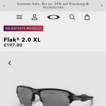
Erhalte 20 % Rabatt auf Ersatzgläser beim Kauf einer
Summer-Sale: Bis zu -50% auf Kleidung &
Sonnenbrille
Accessoires
Skip to
Slide 3 of 3. Erhalte 20 % Rabatt auf Ersatzgläser beim
main
content
BELIEBTESTE MODELLE
Flak® 2.0 XL
€197.00