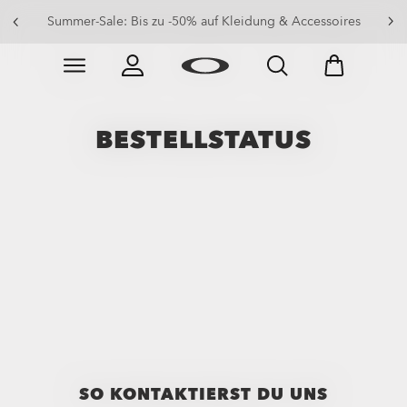
Summer-Sale: Bis zu -50% auf Kleidung & Accessoires
Skip to
Slide 2 of 3. Summer-Sale: Bis zu -50% auf Kleidung &
main
content
BESTELLSTATUS
SO KONTAKTIERST DU UNS