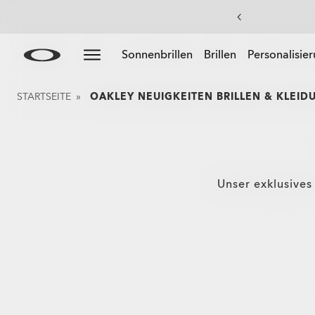
Skip to
Slide 2 of 3. Summer-Sale: Bis zu -50% auf Kleidung &
Sonnenbrillen
Brillen
Personalisie
main
content
STARTSEITE
»
OAKLEY NEUIGKEITEN BRILLEN & KLEID
Unser exklusives 