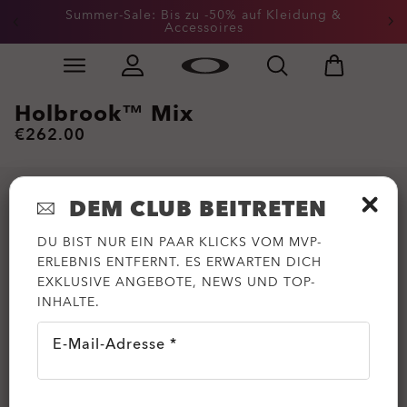
Summer-Sale: Bis zu -50% auf Kleidung &
Accessoires
Skip to
Slide 2 of 3. Summer-Sale: Bis zu -50% auf Kleidung &
main
content
Holbrook™ Mix
€262.00
DEM CLUB BEITRETEN
DU BIST NUR EIN PAAR KLICKS VOM MVP-
ERLEBNIS ENTFERNT. ES ERWARTEN DICH
EXKLUSIVE ANGEBOTE, NEWS UND TOP-
INHALTE.
E-Mail-Adresse *