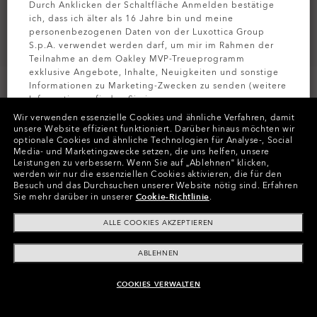
Durch Anklicken der Schaltfläche Anmelden bestätige
ich, dass ich älter als 16 Jahre bin und meine
personenbezogenen Daten von der Luxottica Group
S.p.A. verwendet werden darf, um mir im Rahmen der
Teilnahme an dem Oakley MVP-Treueprogramm
exklusive Angebote, Inhalte, Neuigkeiten und sonstige
Informationen zu Marketing-Zwecken zu senden (weitere
Informationen finden Sie in unserer
Datenschutzbestimmungen
).
Wir verwenden essenzielle Cookies und ähnliche Verfahren, damit
unsere Website effizient funktioniert.
Darüber hinaus möchten wir
optionale Cookies und ähnliche Technologien für Analyse-, Social
Farben (3)
Gläser
Prizm Black Polarized
,
MELDEN SIE
Media- und Marketingzwecke setzen, die uns helfen, unsere
Gestell
Polished Black
Leistungen zu verbessern.
Wenn Sie auf „Ablehnen“ klicken,
werden wir nur die essenziellen Cookies aktivieren, die für den
Besuch und das Durchsuchen unserer Website nötig sind.
Erfahren
Größe:
Eine Größe für alle
Sie mehr darüber in unserer
Cookie-Richtlinie
.
Passform
Normale - Mit Hohem Steg
ALLE COOKIES AKZEPTIEREN
Größenanleitung ansehen
ABLEHNEN
Gläser mit Sehstärke hinzufügen
COOKIES VERWALTEN
ZUM WARENKORB HINZUFÜGEN